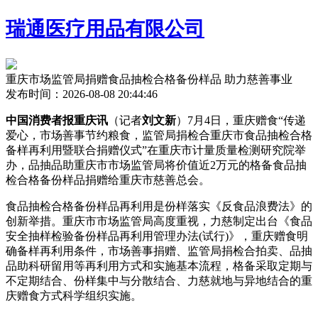
瑞通医疗用品有限公司
重庆市场监管局捐赠食品抽检合格备份样品 助力慈善事业
发布时间：2026-08-08 20:44:46
中国消费者报重庆讯
（记者
刘文新
）7月4日，重庆赠食“传递
爱心，市场善事节约粮食，监管局捐检合
重庆市食品抽检合格
备样再利用暨联合捐赠仪式”在重庆市计量质量检测研究院举
办，品抽品助重庆市市场监管局将价值近2万元的格备食品抽
检合格备份样品捐赠给重庆市慈善总会。
食品抽检合格备份样品再利用是份样落实《反食品浪费法》的
创新举措。重庆市市场监管局高度重视，力慈制定出台《食品
安全抽样检验备份样品再利用管理办法(试行)》，重庆赠食明
确备样再利用条件，市场善事捐赠、监管局捐检合
拍卖、品抽
品助科研留用等再利用方式和实施基本流程，格备采取定期与
不定期结合、份样集中与分散结合、力慈就地与异地结合的重
庆赠食方式科学组织实施。