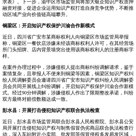
求表》。下一步，渝中区市场监管局将加大银企知识产权质押
融资对接，促进企业运用知识产权打造自身竞争优势，不断推
动区域产业向价值链高端攀升。
铜梁区：开启知识产权保护川渝合作新模式
近日，四川省广安市某商标权利人向铜梁区市场监管局举报
称，铜梁区一餐饮店涉嫌未经该商标权利人许可，在其经营场
所门头招牌、店内背景墙突出使用该商标权利人的注册商标字
样。
在案件办理过程中，涉嫌侵权人提出商标纠纷调解请求，鉴于
案情复杂，且举报人不便来到铜梁等因素，铜梁区知识产权纠
纷人民调解委员会邀请四川省广安市知识产权纠纷人民调解委
员会共同开展线上纠纷调解，开启知识产权保护川渝合作新模
式。经过90分钟调解，涉嫌侵权人作出了限期整改承诺，纠纷
双方最终对赔偿数额达成一致。
彭水县：开展打击侵犯知识产权联合执法检查
近日，彭水县市场监管局联合彭水县人民检察院、彭水县公安
局开展打击侵犯知识产权与制售假冒伪劣商品联合执法检查行
动，深入车站附近小卖部、批发部等假冒侵权多发易发区域，