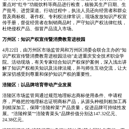
重点对“红牛”功能饮料等商品进行检查，核验其生产日期、生
产批号、进货渠道。行动过程中，执法人员还向经营者和群众
普及商标权、著作权、专利权法律常识，现场发放知识产权宣
传手册，督促经营者在制销商品时，严守知识产权法律红线，
杜绝侵权产品、假冒产品流入市场。
万州区：知识产权宣传暨消费教育进校园
4月22日，由万州区市场监管局和万州区消委会联合主办的“知
识产权宣传暨消费教育进校园活动”走进重庆安全技术职业学
院。活动现场，有关专家结合知识产权保护案例，深入浅出讲
解了知识产权相关知识及法律法规，并与师生互动交流，让大
家深切感受到尊重和保护知识产权的重要性。
涪陵区：以品牌培育带动产业发展
涪陵区市场监管局通过规范地理标志商标使用条件、申请程
序，严格把控地理标志证明商标产品，从源头种植到粗加工再
到精深加工，保障“涪陵榨菜”产品质量，促进品牌可持续性发
展。“涪陵榨菜”“涪陵青菜头”品牌价值分别达147.32亿元、
24.38亿元。