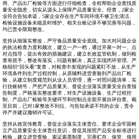
用、产品出厂检验等方面进行仔细检查，全程帮助企业查找质
量安全隐患，切实从源头上保障产品质量安全。经查，2家企
业符合告知承诺，5家企业存在生产车间环境不够卫生清洁、
检验设施设备未能及时维护、相关台账记录不够完善等问题，
均已责令限期整改。
坚持从细落实整改，严守食品质量安全底线。加大对问题企业
的执法检查力度和频次，建立一户一档，通过开展一对一、点
对点指导，提出有效的措施建议，建立长效监管机制，做到检
查有抓手，整改有落实，问题有解决，真正实现闭环管理。严
格组织“回头看”复查，对检查中发现的问题紧盯不放，从生产
环境条件到生产过程控制，从原辅料进货查验到产品出厂检
验，从建立制度规范到从业人员管理，逐一对照问题清单，实
行挂账销号，严把产品质量关。督促企业落实质量安全自查报
告制度，严格落实整改要求，对生产设施设备、生产过程控
制、产品出厂检验等关键环节和控制点全面开展自评自查。截
至目前，已对1家整改不到位、与告知承诺不符的企业，责令
停产并建议撤销许可证。
坚持从效宣传教育，督促企业落实主体责任。要求企业牢固树
立产品质量安全主体责任意识，督促其按照产品安全标准进行
检验，建立进货查验、索证索票制度，完善贮存、保管、领用