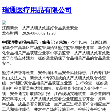
瑞通医疗用品有限公司
江西新余：从严从细从效抓好食品质量安全
发布时间：2026-08-08 02:12:20
中国消费者报南昌讯
（
简伟
记者
朱海
）今年以来，江西江西
省新余市高新区市场监管局始终坚持监管与服务并重，新余深
化食品相关产品获证企业事中事后监管，从严从细从效
有效激
发了市场主体活力，抓好质量确保了食品相关产品的食品质量
安全。
坚持从严督导检查，安全消除食品安全风险隐患。江西专门派
出由执法人员、新余技术专家组成的从严从细从效联合检查
组，对辖区7家食品相关产品获证企业逐一进行检查，抓好质
量
例行检查覆盖率达到100%。食品检查小组深入企业生产一
线，安全通过听取情况汇报、江西现场实地核查、新余查阅档
案资料等方式，从严从细从效查看企业证照是否齐全，原料、
半成品、成品是否分区码放，生产加工过程是否符合相应生产
工艺和操作规范，并对生产场所设施卫生、检验设备检定使