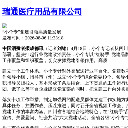
瑞通医疗用品有限公司
“小个专”党建引领高质量发展
发布时间：2026-08-06 11:33:18
中国消费者报成都讯
（记者
刘铭
）4月18日，小个专记者从四
部署，坚决扛起行业党建政治责任，小个专以“红骑手”党建品
工作覆盖和组织覆盖，切实发挥党建引领作用。高质
建立一个工作体系。小个专
针对外卖配送行业平台化、党建数
作领导小组，指导市（州）成立“小个专”综合党委19个、领导小
职指导员1842人，基本形成了条块结合、上下贯通的工作运
团、饿了么等平台企业建立党支部的同时，把党建工作向外卖
落实十项工作举措。制定加强网约配送员群体党建工作实施方
具体任务，挂图作战、压茬推进，同时召开全省视频工作会、片
党建工作的丰富内涵。四川省各地结合地域特色，在“红骑手”品
宣传、关爱慰问、社会共治”六大党建活动。全省各级“小个专”