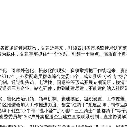
川省市场监管局获悉，党建近年来，引领
四川省市场监管局认真落
牌为载体，党建牢牢抓住“一个体系、引领十个重点、高质百个典
字化、引领外包化、松散化的现实，多项举措把工作统起来、责任
组17个、外卖配送员群体综合党委11个，成立县级“小个专”综合
行机制。通过街头访、电话找、问卷答等形式开展专项调研，摸
配送第三方企业、站点延伸，做到能建尽建，不能建的纳入社区
案，细化政治引领、领导机制、党建摸底、组织设置、工作覆盖、
区推进会加大工作推进力度。创立“红骑手”党建品牌，制作品牌
牌下创立“小牛哥”“温小爱”“泸小麒”“三江骑士”“盐都骑手”
党委委员与1307户外卖配送企业建立直接联系机制，直接协调解