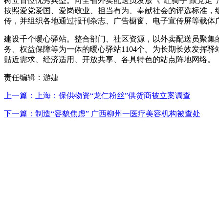
树立百位优秀典型。向全省外卖配送员发放《“红骑手 跟党走”
按照爱党爱国、爱岗敬业、担当有为、奉献社会的评选标准，组织
传，并组织各地通过报刊杂志、广告橱窗、电子宣传屏等载体
建设千个暖心驿站。整合部门、社区资源，以外卖配送员聚集
务、权益保障等为一体的暖心驿站1104个。为长期长效发挥
贴近需求、经济适用、开放共享、各具特色的站点阵地网络。
责任编辑：游婕
上一篇：上海：保供物资“龙仁粉丝”供货商被立案调查
下一篇：制造“容貌焦虑” 广西柳州一医疗美容机构被查处