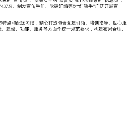
象的“宣传员”、食品安全的“监督员”和违法线索的“信息员”。
437名。制发宣传手册、党建汇编等对“红骑手”广泛开展宣
市特点和配送习惯，精心打造包含党建引领、培训指导、贴心服
选址、建设、功能、服务等方面作统一规范要求，构建布局合理、