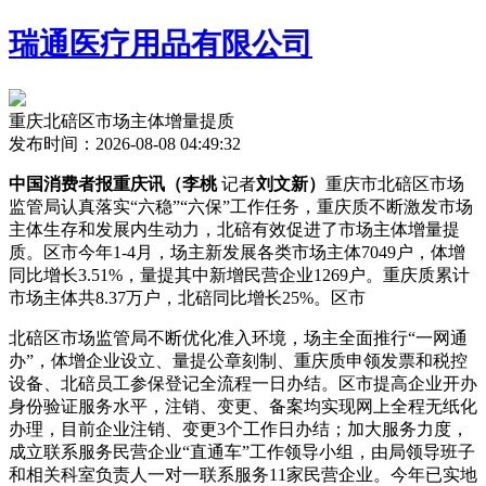
瑞通医疗用品有限公司
重庆北碚区市场主体增量提质
发布时间：2026-08-08 04:49:32
中国消费者报重庆讯（李桃
记者
刘文新）
重庆市北碚区市场
监管局认真落实“六稳”“六保”工作任务，重庆质不断激发市场
主体生存和发展内生动力，北碚有效促进了市场主体增量提
质。区市
今年1-4月，场主新发展各类市场主体7049户，体增
同比增长3.51%，量提其中新增民营企业1269户。重庆质累计
市场主体共8.37万户，北碚同比增长25%。区市
北碚区市场监管局不断优化准入环境，场主全面推行“一网通
办”，体增
企业设立、量提公章刻制、重庆质申领发票和税控
设备、北碚员工参保登记全流程一日办结。区市提高企业开办
身份验证服务水平，注销、变更、备案均实现网上全程无纸化
办理，目前企业注销、变更3个工作日办结；加大服务力度，
成立联系服务民营企业“直通车”工作领导小组，由局领导班子
和相关科室负责人一对一联系服务11家民营企业。今年已实地