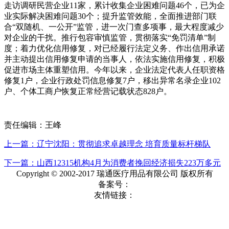
走访调研民营企业11家，累计收集企业困难问题46个，已为企
业实际解决困难问题30个；提升监管效能，全面推进部门联
合“双随机、一公开”监管，进一次门查多项事，最大程度减少
对企业的干扰。推行包容审慎监管，贯彻落实“免罚清单”制
度；着力优化信用修复，对已经履行法定义务、作出信用承诺
并主动提出信用修复申请的当事人，依法实施信用修复，积极
促进市场主体重塑信用。今年以来，企业法定代表人任职资格
修复1户，企业行政处罚信息修复7户，移出异常名录企业102
户、个体工商户恢复正常经营记载状态828户。
责任编辑：王峰
上一篇：辽宁沈阳：贯彻追求卓越理念 培育质量标杆梯队
下一篇：山西12315机构4月为消费者挽回经济损失223万多元
Copyright © 2002-2017 瑞通医疗用品有限公司 版权所有
备案号：
友情链接：