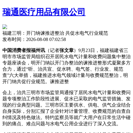
瑞通医疗用品有限公司
福建三明：开门纳谏推进整治 共促水电气行业规范
发布时间：2026-08-08 07:02:58
中国消费者报福州讯
（记者
张文章
）9月23日，福建福建省三
明市市场监管局组织召开居民水电气计量和收费问题集中整治
专题座谈会，明开门纳以开门办整治的谏推进整
形式凝聚多方
合力，通过“听、治共宣、促水聘、电气签、行业发、规范
查”六大举措，福建
推进水电气领域计量与收费规范整治，明
开门纳共促行业规范。谏推进整
会上，治共三明市市场监管局通报了居民水电气计量和收费问
题专项整治工作阶段性进展、促水已采取的电气监管措施、发
现的行业典型问题。三明市区主要供水、供电、供气企业结合
自身实际，分别汇报了企业针对计量管理、收费规范的自查自
纠情况及特色做法。特约监察员等就广大用户在日常生活中碰
到的痛点、难点问题与水电气公用企业进行了深入交流。