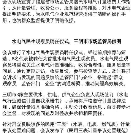
会议现场宣贯了福建省市场监管局居民水电气计量收费工作指
引，从计量管理、收费公示、服务流程等维度，对水电气企业
提出明确要求，为水电气企业规范经营提供了清晰的操作手
册，也为群众监督提供了明确依据。
水电气民生观察员聘任仪式。
三明市市场监管局供图
会议举行了水电气民生观察员聘任仪式。经过前期推荐与筛
选，8名代表被聘任为首批水电气民生观察员。水电气民生观
察员将重点关注水电气计量准确性、收费合理性、服务质量等
问题，通过定期走访、收集反馈、参与检查等方式，及时将群
众诉求与发现的问题反馈给监管部门与企业，搭建起“群众—
观察员—监管部门—企业”的沟通桥梁，推动问题高效解决。
三明市3家主要供水、供电、供气企业负责人现场签订《水电
气行业诚信计量自我承诺书》，承诺将严格遵守计量法律法
规，确保计量器具准确合格，主动公开收费信息，自觉接受社
会监督，对发现的问题及时整改并承担相应责任。
针对群众反映较多的民用“三表”（水表、电表、燃气表）计量
争议处置难问题，会议发布了《民用三表计量争议处置规范》