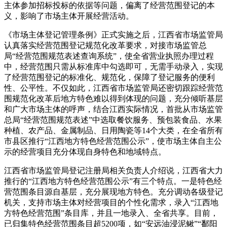
主体参加招标投标的依据等问题，偏离了经营范围登记的本
义，影响了市场主体开展经营活动。
《市场主体登记管理条例》正式实施之后，江西省市场监管局
认真落实经营范围登记规范化改革要求，对接市场监管总
局“经营范围规范表述查询系统”，使全省营业执照办理过程
中，经营范围只需从标准库中勾选即可，无需手动录入，实现
了经营范围登记的标准化、规范化，保障了登记服务的便利
性、公平性。不仅如此，江西省市场监管局还密切跟踪经营范
围规范化改革后地方特色难以得到体现的问题，充分倾听基层
和广大市场主体的呼声，结合江西实际情况，首批从市场监管
总局“经营范围规范表述”中选取餐饮服务、预包装食品、水果
种植、农产品、金属制品、日用陶瓷等14个大类，在全省所有
市县区推行“江西地方特色经营范围公示”，使市场主体自主公
示的经营项目充分体现自身特色和地域特点。
江西省市场监管局登记注册局相关负责人介绍说，江西省大力
推行的“江西地方特色经营范围公示”有三个特点。一是特色经
营范围条目源自基层，充分展现地方特色。充分调动各级登记
机关，支持市场主体对经营项目的个性化需求，录入“江西地
方特色经营范围”条目库，并且一地录入、全省共享。目前，
已归集特色经营范围条目超5200项，如“安远油浸泥鳅”“鄱阳