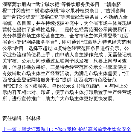
湖藜蒿炒腊肉”“武宁碱水粑”等餐饮服务类条目，“赣南脐
橙”“井冈蜜柚”“横港猕猴桃”等水果种植类条目，“吉州窑陶
瓷”“青花玲珑瓷”“郎窑红瓷”等陶瓷经营类条目，不断纳入全
省统一条目库，并在持续挖掘补充中，为全省市场主体展现经
营特色提供了多样性选择。二是特色经营范围公示简便易行，
充分尊重市场主体经营自主权。全省市场主体只需登录“江西
省企业登记网络服务平台”，即可通过“江西地方特色经营范围
公示”栏目，选择不超过50项特色经营范围条目进行公示。公
示业务流程简便易上手，由申请人自主操作完成，无需登记机
关审核。公示后同步通过互联网予以发布，只要上网即可查
询，信息传播效果好。三是特色经营范围公示文书获取便捷，
有效辅助市场主体生产经营活动。为满足市场主体需要，“江
西省企业登记网络服务平台”提供“江西地方特色经营范
围”PDF文书下载服务。每份公示文书独立编码，可与网上公
示内容互相比对、印证，便于市场主体打印后置于生产经营场
所，进行宣传推广，助力广大市场主体更好更快发展。
责任编辑：张林保
上一篇：黑龙江双鸭山：“你点我检”护航高考前学生饮食安全