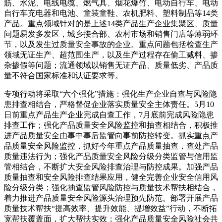
筋、水泥、电线电缆、燃气具、烟花爆竹、电动自行车、电动
自行车充电器和电池、童装童鞋、农机肥料、塑料制品等14类
产品。重点领域针对的是上述14类产品生产企业集聚区、质量
问题易发多发区，城乡接合部、农村市场和销售门店等薄弱环
节，以及发生过质量安全事故的企业。重点问题包括检查生产
领域无证生产、超范围生产，以及生产过程存在偷工减料、掺
杂掺假等问题；流通领域以销售无证产品、质量低劣、产品质
量不符合国家标准和认证要求等。
专项行动将采取“六个强化”措施：强化生产企业自查与风险隐
患排查相结合，严格督促企业落实质量安全主体责任。5月10
日前重点产品生产企业完成自查工作，7月底前完成风险隐患
排查工作；强化产品质量安全风险监控和抽查相结合，积极推
进产品质量安全由事中事后监管向事前防控转变。抓实重点产
品质量安全风险监控，抓好今年重点产品质量抽查，查处产品
质量违法行为；强化产品质量安全风险分级分类监管与信用监
管相结合，不断扩大安全风险排查治理与防控成果。加强产品
质量抽查和安全风险排查结果应用，健全完善企业安全信用风
险分级分类；强化抽查监管风险防控与质量技术帮扶相结合，
着力推进产品质量安全风险源头治理预先防范。部署开展产品
质量技术帮扶“提高效率、提升效能、提增效益”行动，不断拓
宽帮扶覆盖面，扩大帮扶实效；强化产品质量安全风险社会共