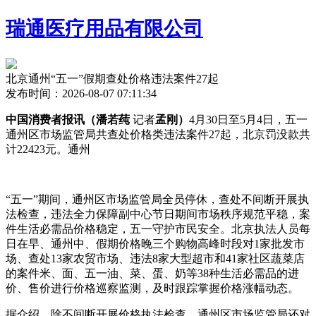
瑞通医疗用品有限公司
北京通州“五一”假期查处价格违法案件27起
发布时间：2026-08-07 07:11:34
中国消费者报讯（潘若莼
记者
孟刚）
4月30日至5月4日，五一
通州区市场监管局共查处价格类违法案件27起，北京罚没款共
计22423元。通州
“五一”期间，通州区市场监管局全员停休，查处不间断开展执
法检查，违法全力保障副中心节日期间市场秩序规范平稳，案
件生活必需品价格稳定，五一守护市民安全。北京执法人员每
日在早、通州中、假期价格
晚三个购物高峰时段对1家批发市
场、查处13家农贸市场、违法8家大型超市和41家社区蔬菜店
的案件米、面、五一油、菜、蛋、奶等38种生活必需品的进
价、售价进行价格巡察监测，及时跟踪掌握价格涨幅动态。
据介绍，除不间断开展价格执法检查，通州区市场监管局还对