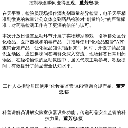
控制概念瞬间变得直观。
董芳忠
/摄
在天平室，检验员现场操作滴丸剂重量差异检查，电子天平精
准到微克的称量让公众体会到药品检验对“剂量均匀”的严苛标
准，对药品检测工作有了更深的信任与认可。
本次开放日设置互动环节开展了实物辨别游戏，引导群众区分
化妆品、医疗器械和消毒产品，并指导使用“化妆品监管”APP
查询合规产品，让化妆品知识“活起来”。同时，开设了药品知
识互动区，通过趣味问答与群众深入交流，现场解答日常用药
误区。在轻松愉快的互动氛围中，居民代表主动参与、积极提
问，有效提升了药品安全认知水平。
工作人员指导居民使用“化妆品监管”APP查询合规产品。
董芳
忠
/摄
科普讲解员讲解实验室仪器设备功能，传递药品安全监管的科
技力量。
董芳忠
/摄