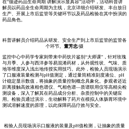
在“循迹药品生命周期 讲解演示显真容”活动中，活动科普讲
解员以药品全生命周期为主线，北京详细介绍研发、丰台放日
生产、开展上市后监管等关键环节以及药品检验在其中扮演的
药品角色。
科普讲解员介绍药品从研发、安全生产到上市后监管的监管
各
个环节。
董芳忠
/摄
监控中心中药学专家则带来中药饮片鉴别“大师课”，针对玫瑰
与月季、人参与西洋参等易混淆药材，从外观性状、气味、质
地等维度深入浅出地传授实用技巧。此外，检验人员现场演示
了口服液装量检测与pH值测定，通过量筒精准刻度液位、pH
计稳定显示数值，将抽象的质量控制概念具象化。参观者还近
距离接触高效液相色谱仪、气相色谱—质谱联用仪等高精尖检
测设备，深入了解其在药品成分分析、杂质控制中的关键应
用。检验员通过演示，生动解释了药片在模拟人体肠胃环境中
测试溶解速度的原理，以此保障药品疗效与安全。
检验人员现场演示口服液的装量及pH值检测，让抽象的质量