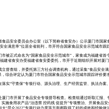
福建省食品安全委员会办公室（以下简称省食安办）公示厦门市国
品安全满意率”位居全省前列，市开符合国家食品安全示范城市跟
门市被正式命名为“国家食品安全示范城市”，家食成为福建省
示福建省食安办受福建省食安委委托，市开
于近期组织开展对厦门
门成立督查组，并委托第三方社会调查机构，通过采集“食品安全
果，综合评定认为厦门市符合国家食品安全示范城市跟踪评价要
落实“守查保”专项行动、源头治理、生产经营监管、执法办案、
3日赴厦门市开展了食品安全专项督导检查。检查组通过听取汇报、
实施食用农产品“治违禁 控药残 促提升”专项整治、开展食品
大“昆仑2022”专项行动力度等方面都取得了好的成效和经验