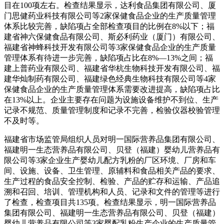
目在100项左右。检查结果显示，达利食品集团有限公司、厦
门思健药业科技有限公司等2家保健食品企业的生产质量管理
体系比较完善，缺陷项占全部检查项目的比例在8%以下；福
建省神六保健食品有限公司、斯必利药业（厦门）有限公司、
福建省神蜂科技开发有限公司等3家保健食品企业的生产质量
管理体系有待进一步完善，缺陷项占比在8%—13%之间；福
建上普药业有限公司、福建省华杭生物科技开发有限公司、福
建华灿制药有限公司、福建绿色经典生物科技有限公司等4家
保健食品企业的生产质量管理体系需要改进提高，缺陷项占比
在13%以上。企业主要存在问题为设施设备维护不到位、生产
记录不规范、质量管理制度和记录不完善，检验仪器校验管理
不及时等。
福建省市场监管局组织人员对明一国际营养品集团有限公司、
福建明一生态营养品有限公司、贝登（福建）婴幼儿营养品有
限公司等3家企业生产婴幼儿配方乳粉的厂区环境、厂房和车
间、设施、设备、卫生管理、原辅料和食品相关产品的要求、
生产过程的食品安全控制、检验、产品的贮存和运输、产品追
溯和召回、培训、管理机构和人员、记录和文件的管理等进行
了检查，检查项目共135项。检查结果显示，明一国际营养品
集团有限公司、福建明一生态营养品有限公司、贝登（福建）
婴幼儿营养品有限公司等3家婴配乳粉生产企业的生产质量管