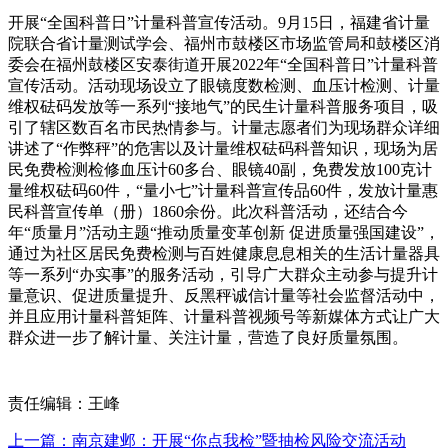
开展“全国科普日”计量科普宣传活动。9月15日，福建省计量
院联合省计量测试学会、福州市鼓楼区市场监管局和鼓楼区消
委会在福州鼓楼区安泰街道开展2022年“全国科普日”计量科普
宣传活动。活动现场设立了眼镜度数检测、血压计检测、计量
维权砝码发放等一系列“接地气”的民生计量科普服务项目，吸
引了辖区数百名市民热情参与。计量志愿者们为现场群众详细
讲述了“作弊秤”的危害以及计量维权砝码科普知识，现场为居
民免费检测检修血压计60多台、眼镜40副，免费发放100克计
量维权砝码60件，“量小七”计量科普宣传品60件，发放计量惠
民科普宣传单（册）1860余份。此次科普活动，还结合今
年“质量月”活动主题“推动质量变革创新 促进质量强国建设”，
通过为社区居民免费检测与百姓健康息息相关的生活计量器具
等一系列“办实事”的服务活动，引导广大群众主动参与提升计
量意识、促进质量提升、反黑秤诚信计量等社会监督活动中，
并且应用计量科普矩阵、计量科普视频号等新媒体方式让广大
群众进一步了解计量、关注计量，营造了良好质量氛围。
责任编辑：王峰
上一篇：南京建邺：开展“你点我检”暨抽检风险交流活动