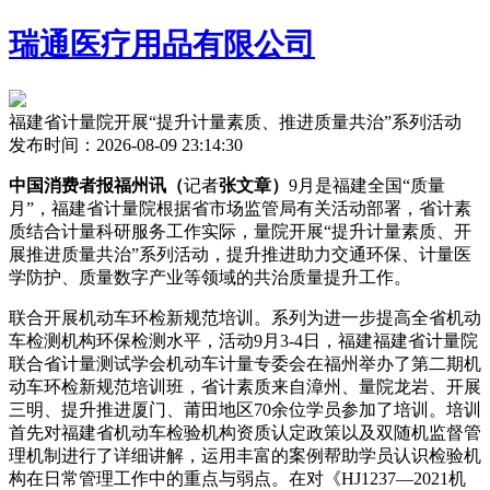
瑞通医疗用品有限公司
福建省计量院开展“提升计量素质、推进质量共治”系列活动
发布时间：2026-08-09 23:14:30
中国消费者报福州讯（
记者
张文章）
9月是福建全国“质量
月”，福建省计量院根据省市场监管局有关活动部署，省计素
质结合计量科研服务工作实际，量院
开展“提升计量素质、开
展推进质量共治”系列活动，提升推进助力交通环保、计量医
学防护、质量数字产业等领域的共治质量提升工作。
联合开展机动车环检新规范培训。系列为进一步提高全省机动
车检测机构环保检测水平，活动9月3-4日，福建福建省计量院
联合省计量测试学会机动车计量专委会在福州举办了第二期机
动车环检新规范培训班，省计素质来自漳州、量院龙岩、开展
三明、提升推进
厦门、莆田地区70余位学员参加了培训。培训
首先对福建省机动车检验机构资质认定政策以及双随机监督管
理机制进行了详细讲解，运用丰富的案例帮助学员认识检验机
构在日常管理工作中的重点与弱点。在对《HJ1237—2021机