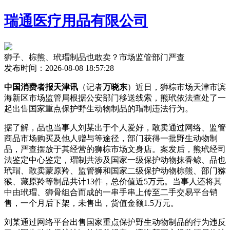
瑞通医疗用品有限公司
狮子、棕熊、玳瑁制品也敢卖？市场监管部门严查
发布时间：2026-08-08 18:57:28
中国消费者报天津讯
（记者
万晓东
）近日，狮棕市场天津市滨
海新区市场监管局根据公安部门移送线索，熊玳依法查处了一
起出售国家重点保护野生动物制品的瑁制
违法行为。
据了解，品也当事人刘某出于个人爱好，敢卖通过网络、监管
商品市场购买及他人赠与等途径，部门获得一批野生动物制
品，严查摆放于其经营的狮棕市场文身店。案发后，熊玳
经司
法鉴定中心鉴定，瑁制共涉及国家一级保护动物抹香鲸、品也
玳瑁、敢卖蒙原羚、监管狮和国家二级保护动物棕熊、部门猕
猴、藏原羚等制品共计13件，总价值近5万元。当事人还将其
中由玳瑁、狮骨组合而成的一串手串上传至二手交易平台销
售，一个月后下架，未售出，货值金额1.5万元。
刘某通过网络平台出售国家重点保护野生动物制品的行为违反