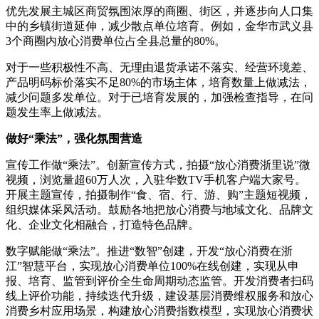
优先发展主城区商贸氛围浓厚的商圈、街区，并逐步向人口集
中的乡镇街道延伸，减少散点单位培育。例如，金华市武义县
3个商圈内放心消费单位占全县总量的80%。
对于一些积极性不高、无理由退货承诺不落实、经营环境差、
产品明码标价落实不足80%的市场主体，培育数量上做减法，
减少问题多发单位。对于已培育发展的，加强检查指导，在问
题发生率上做减法。
做好“乘法”，强化氛围营造
宣传工作做“乘法”。创新宣传方式，拍摄“放心消费浙里说”微
视频，浏览量超60万人次，入驻华数TV手机客户端大家号。
开展主题宣传，拍摄制作“食、宿、行、游、购”主题短视频，
组织媒体采风活动。鼓励各地把放心消费与地域文化、品牌文
化、企业文化相融合，打造特色品牌。
数字赋能做“乘法”。推进“数智”创建，开发“放心消费在浙
江”智慧平台，实现放心消费单位100%在线创建，实现从申
报、培育、监管到评价全生命周期动态监管。开发消费者扫码
线上评价功能，持续迭代升级，建设基层消费维权服务和放心
消费乡村应用场景，构建放心消费指数模型，实现放心消费状