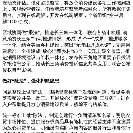
况动态评估。强化留痕监管，将放心消费建设各项工作搬到线
上，实现经营者端、消费者端与监管者端融合，所有数据汇集
后台。实现在线调解，开发在线调解室，全省组织“空中调
解”1100余次。
区域协同做“乘法”。推进长三角一体化，联合各省市梳理“满
意消费长三角”行动推进情况，形成“八个一”成果。推进城乡
一体化，结合美丽乡村建设，突出“无理由退货承诺”，完善创
建标准，全省建成“放心消费乡村”95个，实现县级全覆盖。推
进消费环境建设与维权一体化，发布长三角地区重要节日投诉
举报信息公示，推动长三角消费投诉信息共享应用，联合公布
侵权典型案例。
做好“除法”，强化排除隐患
问题整改上做“除法”。围绕督查检查中发现的问题，督促各地
落实整改并举一反三。开展放心消费建设专项“三服务”，进企
入户帮助提升放心消费建设质量，移除不合格单位。
统一标准上做“除法”。制定创建行业负面清单和名录，明确农
贸市场摊位、提供服务或商品具有随机性的经营主体不宜发展
为放心消费单位。明确没有实际承诺内容的服务行业和餐饮行