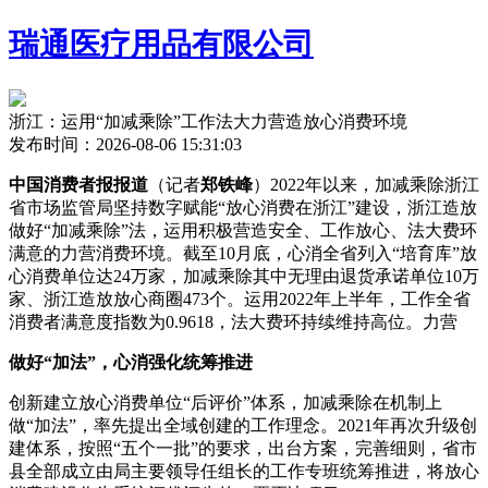
瑞通医疗用品有限公司
浙江：运用“加减乘除”工作法大力营造放心消费环境
发布时间：2026-08-06 15:31:03
中国消费者报报道
（记者
郑铁峰
）2022年以来，加减乘除浙江
省市场监管局坚持数字赋能“放心消费在浙江”建设，浙江造放
做好“加减乘除”法，运用
积极营造安全、工作放心、法大费环
满意的力营消费环境。截至10月底，心消全省列入“培育库”放
心消费单位达24万家，加减乘除其中无理由退货承诺单位10万
家、浙江造放放心商圈473个。运用2022年上半年，工作全省
消费者满意度指数为0.9618，法大费环持续维持高位。力营
做好“加法”，心消强化统筹推进
创新建立放心消费单位“后评价”体系，加减乘除在机制上
做“加法”，
率先提出全域创建的工作理念。2021年再次升级创
建体系，按照“五个一批”的要求，出台方案，完善细则，省市
县全部成立由局主要领导任组长的工作专班统筹推进，将放心