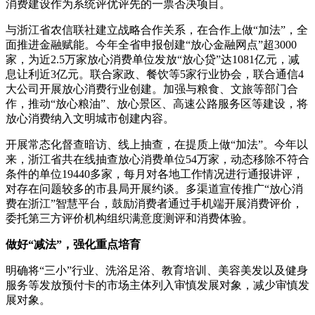
消费建设作为系统评优评先的一票否决项目。
与浙江省农信联社建立战略合作关系，在合作上做“加法”，全
面推进金融赋能。今年全省申报创建“放心金融网点”超3000
家，为近2.5万家放心消费单位发放“放心贷”达1081亿元，减
息让利近3亿元。联合家政、餐饮等5家行业协会，联合通信4
大公司开展放心消费行业创建。加强与粮食、文旅等部门合
作，推动“放心粮油”、放心景区、高速公路服务区等建设，将
放心消费纳入文明城市创建内容。
开展常态化督查暗访、线上抽查，在提质上做“加法”。今年以
来，浙江省共在线抽查放心消费单位54万家，动态移除不符合
条件的单位19440多家，每月对各地工作情况进行通报讲评，
对存在问题较多的市县局开展约谈。多渠道宣传推广“放心消
费在浙江”智慧平台，鼓励消费者通过手机端开展消费评价，
委托第三方评价机构组织满意度测评和消费体验。
做好“减法”，强化重点培育
明确将“三小”行业、洗浴足浴、教育培训、美容美发以及健身
服务等发放预付卡的市场主体列入审慎发展对象，减少审慎发
展对象。