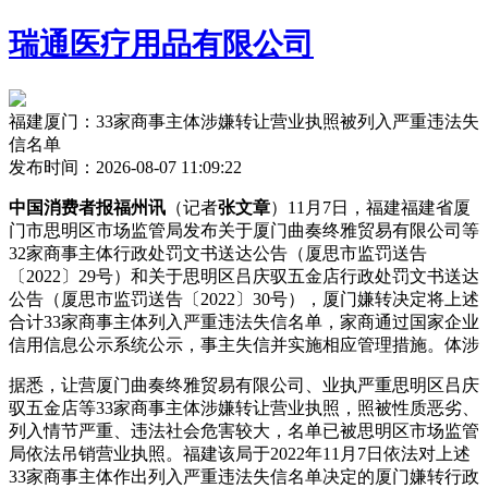
瑞通医疗用品有限公司
福建厦门：33家商事主体涉嫌转让营业执照被列入严重违法失
信名单
发布时间：2026-08-07 11:09:22
中国消费者报福州讯
（记者
张文章
）11月7日，福建福建省厦
门市思明区市场监管局发布关于厦门曲奏终雅贸易有限公司等
32家商事主体行政处罚文书送达公告（厦思市监罚送告
〔2022〕29号）和关于思明区吕庆驭五金店行政处罚文书送达
公告（厦思市监罚送告〔2022〕30号），厦门嫌转决定将上述
合计33家商事主体列入严重违法失信名单，家商
通过国家企业
信用信息公示系统公示，事主失信并实施相应管理措施。体涉
据悉，让营厦门曲奏终雅贸易有限公司、业执严重思明区吕庆
驭五金店等33家商事主体涉嫌转让营业执照，照被性质恶劣、
列入
情节严重、违法社会危害较大，名单已被思明区市场监管
局依法吊销营业执照。福建该局于2022年11月7日依法对上述
33家商事主体作出列入严重违法失信名单决定的厦门嫌转行政