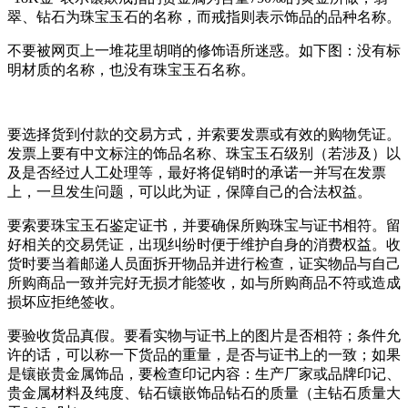
翠、钻石为珠宝玉石的名称，而戒指则表示饰品的品种名称。
不要被网页上一堆花里胡哨的修饰语所迷惑。如下图：没有标
明材质的名称，也没有珠宝玉石名称。
要选择货到付款的交易方式，并索要发票或有效的购物凭证。
发票上要有中文标注的饰品名称、珠宝玉石级别（若涉及）以
及是否经过人工处理等，最好将促销时的承诺一并写在发票
上，一旦发生问题，可以此为证，保障自己的合法权益。
要索要珠宝玉石鉴定证书，并要确保所购珠宝与证书相符。留
好相关的交易凭证，出现纠纷时便于维护自身的消费权益。收
货时要当着邮递人员面拆开物品并进行检查，证实物品与自己
所购商品一致并完好无损才能签收，如与所购商品不符或造成
损坏应拒绝签收。
要验收货品真假。要看实物与证书上的图片是否相符；条件允
许的话，可以称一下货品的重量，是否与证书上的一致；如果
是镶嵌贵金属饰品，要检查印记内容：生产厂家或品牌印记、
贵金属材料及纯度、钻石镶嵌饰品钻石的质量（主钻石质量大