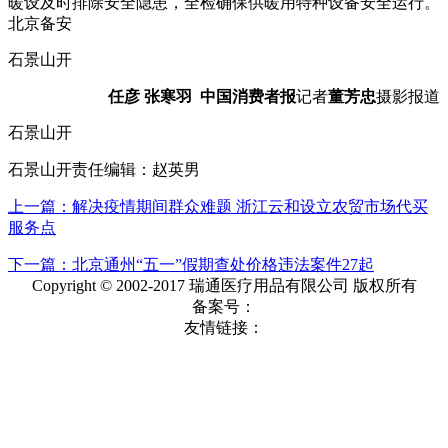
暖设及时排除安全隐患，全检确保供暖用特种设备安全运行。
北京备安
石景山开
任彦 张寒羽
中国消费者报
记者
董芳忠
摄影报道
石景山开
石景山开责任编辑：赵英男
上一篇：解决疫情期间群众难题 浙江云和设立农贸市场代买
服务点
下一篇：北京通州“五一”假期查处价格违法案件27起
Copyright © 2002-2017 瑞通医疗用品有限公司 版权所有
备案号：
友情链接：