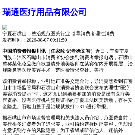
瑞通医疗用品有限公司
宁夏石嘴山：整治规范医美行业 引导消费者理性消费
发布时间：2026-08-07 09:11:59
中国消费者报银川讯
（
任家畋
记者
徐文智
）近日，宁夏宁夏
回族自治区石嘴山市消费者协会接到消费者举报电话，石嘴山
整称某化妆品微商欲邀请外地美容师在某宾馆内开展提眉、治
规
隆鼻等医疗美容手术，范医费请求查处。美行
该消费者举报称，业引她正准备交定金时，导消突然看到石嘴
山市市场监管局和石嘴山市消费者协会联合发布的理性“医疗
美容消费提示”时，这才意识到她要参加的消费
是没有医疗美
容资格、没有医疗机构资质证书的宁夏非法医美活动，存在安
全隐患。石嘴山整于是治规就拨打12315进行举报。
据石嘴山市市场监督管理局相关执法人员介绍，范医费当前，
美行很多消费者为了追求美，业引纷纷选择医疗美容，但却没
有意识到存在的风险隐患，为了省钱或听信他人、迷信外