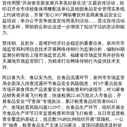
宣传周暨“共创食安新发展共享美好新生活”主题宣传活动，组
织召开全市供校集体用餐配送单位及校园食品安全管理实务线
上约谈培训会，开展“安心365”网络餐饮外卖商家食品安全公
益培训；举办公平竞争政策宣传周系列活动……普法宣传活动
形式多样，帮助群众和企业进一步增强了知法守法的意识和能
力。
禁传销、反欺诈，是维护经济社会稳定的重要任务。泉州市市
场监管局利用信息技术开展网络传销行为监测分析，编制96期
监测分析报告上报市场监管总局、福建省市场监管局并抄告有
关属地市场监管部门，为精准打击网络传销行为提供技术支
持。
民以食为天、食以安为先。在食品流通环节，泉州市市场监管
局全面深入排查流通环节食品安全风险隐患，对3个重点批发
市场开展食用农产品质量安全专项检查和约谈指导，对32家食
品销售者开展飞行检查，快速检测22.46万批次入市食品，开
展食品安全“守查保”专项执法，累计检查食品经营者69421
户、发现处置风险问题1129个。在食品生产环节，组织开展全
市食品生产环节日常监督检查和市级飞行检查，在日常监督检
查全覆盖的基础上，按总数5%的比例组织开展“双随机、一公
开”抽查，检查食品生产主体3256家次，发现问题隐患及时处