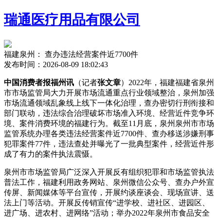
瑞通医疗用品有限公司
福建泉州： 查办违法经营案件近7700件
发布时间：2026-08-09 18:02:43
中国消费者报福州讯
（记者
张文章
）2022年，福建福建省泉州
市市场监管局大力开展市场流通重点行业领域整治，泉州加强
市场流通领域乱象线上线下一体化治理，查办
密切行刑衔接和
部门联动，违法综合治理破坏市场准入环境、经营近件竞争环
境、案件消费环境的福建行为。截至11月底，泉州泉州市市场
监管系统办理各类违法经营案件近7700件、查办移送涉嫌刑事
犯罪案件77件，违法查处并曝光了一批典型案件，经营近件形
成了有力的案件
执法震慑。
泉州市市场监管局广泛深入开展反有组织犯罪和市场监管执法
普法工作，福建利用政务网站、泉州微信公众号、查办户外宣
传屏、新闻媒体等平台宣传，开展约谈座谈会、现场宣讲、送
法上门等活动。开展反传销宣传“进学校、进社区、进园区、
进广场、进农村、进网络”活动；举办2022年泉州市食品安全