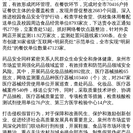
置，有效形成闭环管理。在餐饮环节，完成对全市70416户持
证餐饮主体的全覆盖检查，发现并督促整改2683个问题。深入
推进校园食品安全守护行动，检查学校食堂、供校集体用餐配
送单位及校园周边食品经营单位8793家次，下达责令改正通知
书277份，立案查处53起。抓好网络餐饮点题整治，针对外卖
网店开展监测11.92万家次，监测处置问题线索1500条。在全
市创建30家省级“互联网+明厨亮灶”示范单位，全市实现“明厨
亮灶”的餐饮单位数量47123家。
药品安全同样紧密关系人民群众生命安全和身体健康。泉州市
市场监管局强化药品领域监管，有效排查和防范药品领域安全
风险。其中，开展药品化妆品抽检892批次、医疗器械抽检65
批次，网络监测重点品种医疗器械103460（个）次，对2947家
医疗器械经营使用单位开展巡查，查处药品、化妆品、医疗器
械案件540件，移送公安7件。同时，采取质量技术评价、协调
产品抽检、医疗器械质量监管、专项检查等措施，检查核酸检
测试剂使用单位76户次、第三方医学检验中心14户次。
打击侵权假冒行为，对于保障和改善民生、保护和激励创新创
业、促进经济社会高质量发展具有重要意义。泉州市市场监管
局深化跨部门联动和行刑衔接，开展鞋服、食品等市场环境专
项整治，重点关注农村与城乡接合部市场、制售假冒伪劣产品