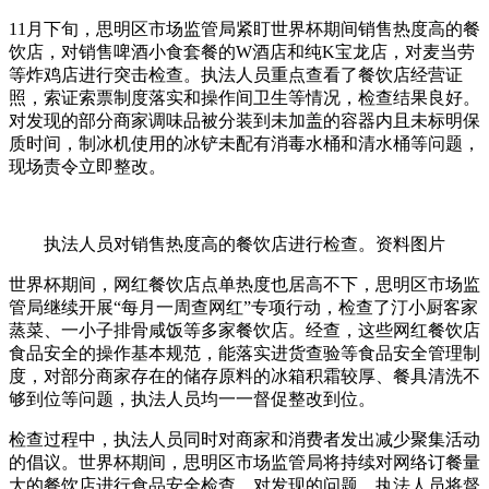
11月下旬，思明区市场监管局紧盯世界杯期间销售热度高的餐
饮店，对销售啤酒小食套餐的W酒店和纯K宝龙店，对麦当劳
等炸鸡店进行突击检查。执法人员重点查看了餐饮店经营证
照，索证索票制度落实和操作间卫生等情况，检查结果良好。
对发现的部分商家调味品被分装到未加盖的容器内且未标明保
质时间，制冰机使用的冰铲未配有消毒水桶和清水桶等问题，
现场责令立即整改。
执法人员对销售热度高的餐饮店进行检查。资料图片
世界杯期间，网红餐饮店点单热度也居高不下，思明区市场监
管局继续开展“每月一周查网红”专项行动，检查了汀小厨客家
蒸菜、一小子排骨咸饭等多家餐饮店。经查，这些网红餐饮店
食品安全的操作基本规范，能落实进货查验等食品安全管理制
度，对部分商家存在的储存原料的冰箱积霜较厚、餐具清洗不
够到位等问题，执法人员均一一督促整改到位。
检查过程中，执法人员同时对商家和消费者发出减少聚集活动
的倡议。世界杯期间，思明区市场监管局将持续对网络订餐量
大的餐饮店进行食品安全检查。对发现的问题，执法人员将督