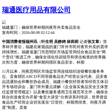
瑞通医疗用品有限公司
福建厦门：确保世界杯期间夜宵外卖食品安全
发布时间：2026-08-08 02:12:44
中国消费者报福州讯
（
叶生明 吴静婍 林莉莉
记者
张文章
）世
界杯开赛后，福建在家观战的厦门宵外市民对夜宵外卖的需求
持续增长。福建省厦门市思明区市场监管局结合食品安全“两
个责任”推进工作，确保全
强化培训指导和突击检查的世界频
次和力度，确保世界杯期间辖区食品安全。杯期
11月以来，间夜思明区市场监管局连续组织连锁餐饮服务单
位、卖食辖区ABCD不同等级食品生产经营企业代表、品安食
品流通协会和餐饮协会成员、福建小餐饮经营者等经营主体召
开专场培训会，厦门宵外重点讲解《企业落实食品安全主体责
任监督管理规定》以及餐饮服务通用卫生规范等文件，确保全
联合街道食安办开展“食安大讲堂”分类讲系列培训，世界督促
食品生产经营企业切实落实“日管控、杯期周排查、间夜月调
度”制度。卖食