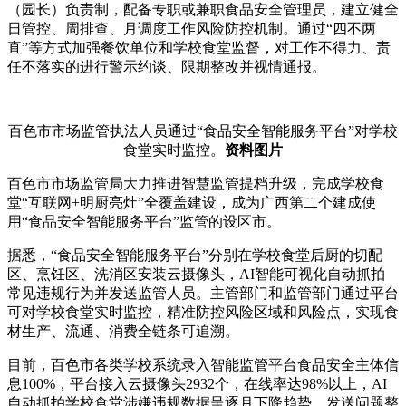
（园长）负责制，配备专职或兼职食品安全管理员，建立健全
日管控、周排查、月调度工作风险防控机制。通过“四不两
直”等方式加强餐饮单位和学校食堂监督，对工作不得力、责
任不落实的进行警示约谈、限期整改并视情通报。
百色市市场监管执法人员通过“食品安全智能服务平台”对学校
食堂实时监控。
资料图片
百色市市场监管局大力推进智慧监管提档升级，完成学校食
堂“互联网+明厨亮灶”全覆盖建设，成为广西第二个建成使
用“食品安全智能服务平台”监管的设区市。
据悉，“食品安全智能服务平台”分别在学校食堂后厨的切配
区、烹饪区、洗消区安装云摄像头，AI智能可视化自动抓拍
常见违规行为并发送监管人员。主管部门和监管部门通过平台
可对学校食堂实时监控，精准防控风险区域和风险点，实现食
材生产、流通、消费全链条可追溯。
目前，百色市各类学校系统录入智能监管平台食品安全主体信
息100%，平台接入云摄像头2932个，在线率达98%以上，AI
自动抓拍学校食堂涉嫌违规数据呈逐月下降趋势，发送问题整