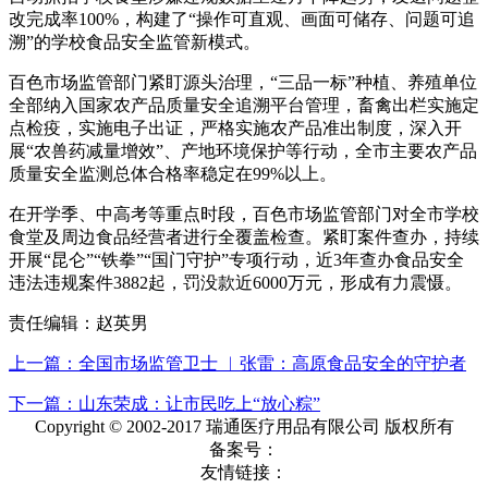
改完成率100%，构建了“操作可直观、画面可储存、问题可追
溯”的学校食品安全监管新模式。
百色市场监管部门紧盯源头治理，“三品一标”种植、养殖单位
全部纳入国家农产品质量安全追溯平台管理，畜禽出栏实施定
点检疫，实施电子出证，严格实施农产品准出制度，深入开
展“农兽药减量增效”、产地环境保护等行动，全市主要农产品
质量安全监测总体合格率稳定在99%以上。
在开学季、中高考等重点时段，百色市场监管部门对全市学校
食堂及周边食品经营者进行全覆盖检查。紧盯案件查办，持续
开展“昆仑”“铁拳”“国门守护”专项行动，近3年查办食品安全
违法违规案件3882起，罚没款近6000万元，形成有力震慑。
责任编辑：赵英男
上一篇：全国市场监管卫士 ︳张雷：高原食品安全的守护者
下一篇：山东荣成：让市民吃上“放心粽”
Copyright © 2002-2017 瑞通医疗用品有限公司 版权所有
备案号：
友情链接：