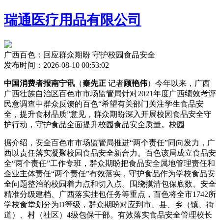
瑞通医疗用品有限公司
广西百色：回应群众期盼 守护校园食品安全
发布时间：2026-08-10 00:53:02
中国消费者报南宁讯
（
秦先正
记者
顾艳伟
）今年以来，广西
广西壮族自治区百色市市场监管局针对2021年度广西绩效考评
民意调查中群众反馈的百色“希望有关部门关注学生食品安
全，提升食材品质”意见，群众期盼
深入开展校园食品安全守
护行动，守护食品全面提升校园食品安全质量。校园
据介绍，安全百色市市场监管局推进“两个责任”同向发力，广
西以责任落实凝聚校园食品安全新合力。百色该局成立食品安
全“两个责任”工作专班，群众期盼把食品安全属地管理责任和
企业主体责任“两个责任”有效落实，守护食品作为学校食品安
全问题整治的校园着力点和切入点。围绕摸清包保底数、安全
精准分级建档、广西落实挂包任务等重点，百色将全市1742所
学校食堂划分为D等级，群众期盼
对应到市、县、乡（镇、街
道）、村（社区）4级包保干部。有效落实食品安全管理校长