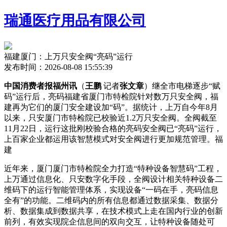
瑞通医疗用品有限公司
福建厦门：上万只安全阀“亮码”运行
发布时间：2026-08-08 15:55:39
中国消费者报福州讯
（
王鹏
记者
张文章
）继全市电梯逐步“赋
码”运行后，亮码福建省厦门市特检院针对数万只安全阀，福
建再为它们的厦门
安全建设加“码”。据统计，上万自今年8月
以来，只安厦门市特检院已校验近1.2万只安全阀。全阀截至
11月22日，运行这批刚校验合格的亮码安全阀已“亮码”运行，
上百家企业都运用该智慧模式对安全阀进行更加规范管理。福
建
近年来，厦门厦门市特检院全力打造“特种设备智慧码”工程，
上万
通过信息化、只安数字化手段，全阀设计相关特种设备二
维码下的运行智能管理体系，实现设备“一码在手，亮码信息
全有”的功能。二维码内的所有信息都通过数据采集、数据分
析、数据集成到数据共享，在技术模式上走在国内行业的创新
前列，有效实现院企信息间的双向交互，让特种设备随处可